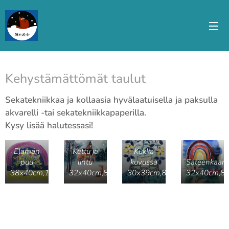
Kehystämättömät taulut
Sekatekniikkaa ja kollaasia hyvälaatuisella ja paksulla
akvarelli -tai sekatekniikkapaperilla.
Kysy lisää halutessasi!
Elämän
Kettu ja
Kukka
puu
lintu
kuvussa
Sateenkaari
38x40cm,100e
32x40cm,80e
30x39cm,80e
32x40cm,8