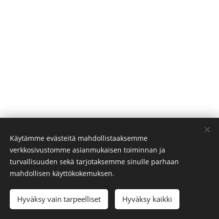
Käytämme evästeitä mahdollistaaksemme
verkkosivustomme asianmukaisen toiminnan ja
turvallisuuden sekä tarjotaksemme sinulle parhaan
mahdollisen käyttökokemuksen.
© 2026 Kettukolo |
marjo
@kettukolo.fi
Hyväksy vain tarpeelliset
Hyväksy kaikki
Evästeet