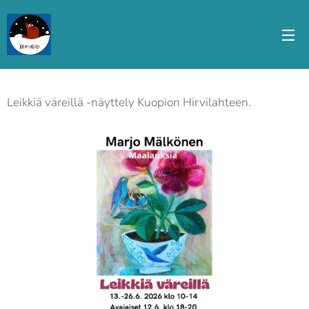
Leikkiä väreillä -näyttely Kuopion Hirvilahteen.