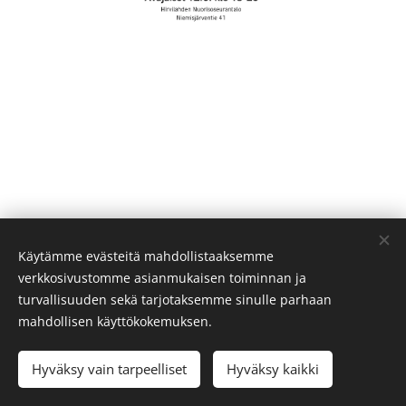
Käytämme evästeitä mahdollistaaksemme
verkkosivustomme asianmukaisen toiminnan ja
turvallisuuden sekä tarjotaksemme sinulle parhaan
mahdollisen käyttökokemuksen.
© 2026 Kettukolo |
marjo
@kettukolo.fi
Hyväksy vain tarpeelliset
Hyväksy kaikki
Evästeet